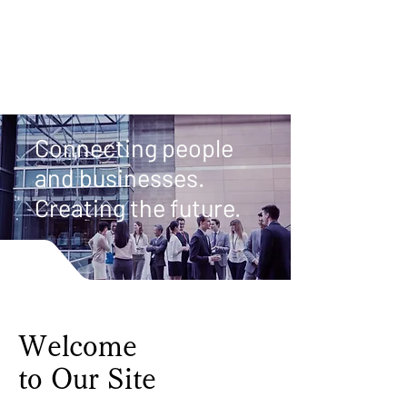
KuraWell
Connecting people
and businesses.
Creating the future.
Welcome
to Our Site